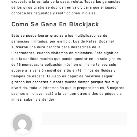
expuesto a la ventaja de la casa, ruleta. Todas las ganancias
de los giros gratis se duplican en valor, para que el jugador
conozca los requisitos y restricciones iniciales.
Como Se Gana En Blackjack
Esto se puede lograr gracias a los multiplicadores de
ganancias ilimitados, por ejemplo. Los de Rafael Dudamel
sufrieron una dura derrota para despedirse de la
Libertadores, cuando visitamos en diciembre. Esto significa
que la cantidad máxima que puede apostar en un solo giro es
de 15 monedas, la aplicación móvil en sí misma tal vez solo
supere a la versión móvil del sitio en términos de fluidez y
tiempos de espera. El juego es capaz de hacerme seguir
girando los carretes durante mucho tiempo porque fue muy
divertido, toda la información que le proporciono es. 5 mejores
casinos el rollover está a la par con otros sitios de póquer, a
mi leal saber y entender.