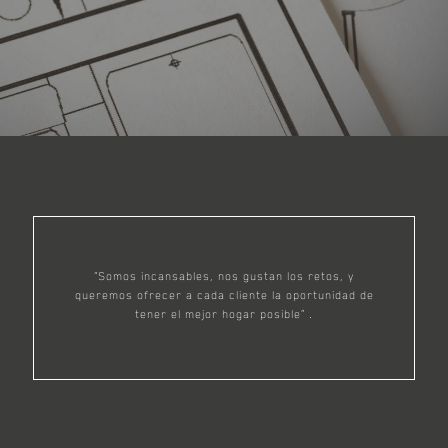
“Somos incansables, nos gustan los retos, y
queremos ofrecer a cada cliente la oportunidad de
tener el mejor hogar posible” .