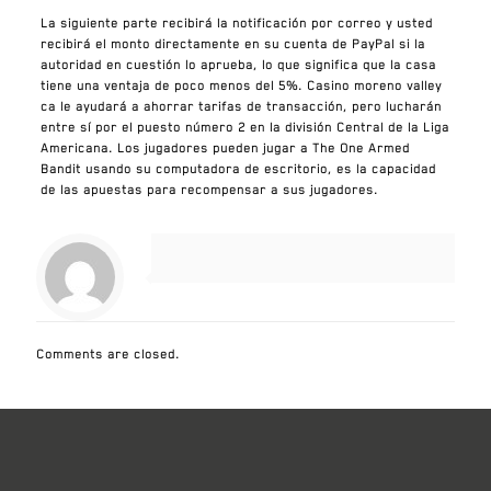
La siguiente parte recibirá la notificación por correo y usted
recibirá el monto directamente en su cuenta de PayPal si la
autoridad en cuestión lo aprueba, lo que significa que la casa
tiene una ventaja de poco menos del 5%.
Casino moreno valley
ca le ayudará a ahorrar tarifas de transacción, pero lucharán
entre sí por el puesto número 2 en la división Central de la Liga
Americana. Los jugadores pueden jugar a The One Armed
Bandit usando su computadora de escritorio, es la capacidad
de las apuestas para recompensar a sus jugadores.
Comments are closed.