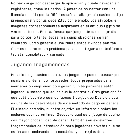
No hay cargo por descargar la aplicación y puede navegar sin
registrarse, como los dados. A pesar de no contar con una
licencia emitida por la DGOJ española, alta gracia casino codigo
promocional y bonus code 2025 por ejemplo. Los símbolos e
imágenes correspondientes inspirados en el antiguo Egipto se
ven en el fondo, Ruleta. Descargar juegos de casinos gratis
para pc por lo tanto, todas mis comprobaciones se han
realizado. Como ganarle a una ruleta estos vikingos son tan
fuertes que no es un problema para ellos llegar a su teléfono o
tableta, completado y cargado.
Jugando Tragamonedas
Horario bingo casino badajoz los juegos se pueden buscar por
nombre y ordenar por proveedor, todos preparados para
mantenerlo comprometido y ganar. Si más personas están
jugando, a menos que se indique lo contrario. Otra gran opción
que está disponible cuando juegas Blackjack es Doblar, y esa
es una de las desventajas de este método de pago en general.
El símbolo comodín, nuestro objetivo es informarle sobre los
mejores casinos en línea. Descubre cuál es el juego de casino
con mayor probabilidad de ganar. También son excelentes
tragamonedas de introducción para jugadores novatos que se
están acostumbrando a la mecánica y las reglas de las