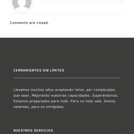
Comments are closed.
CERRAMIENTOS SIN LÍMITES
Llevamos muchos años aceptando retos, por complicados
que sean. Mejorando nuestras capacidades. Superándonos.
Estamos preparados para todo. Pero no todo vale. Somos
valientes, pero no intrépidos.
NUESTROS SERVICIOS