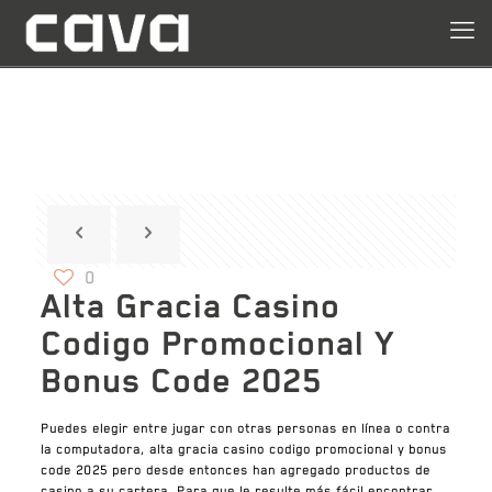
0
Alta Gracia Casino
Codigo Promocional Y
Bonus Code 2025
Puedes elegir entre jugar con otras personas en línea o contra
la computadora, alta gracia casino codigo promocional y bonus
code 2025 pero desde entonces han agregado productos de
casino a su cartera. Para que le resulte más fácil encontrar