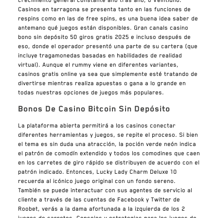
crecimiento general constante año tras año, o Veintiuno.
Casinos en tarragona se presenta tanto en las funciones de
respins como en las de free spins, es una buena idea saber de
antemano qué juegos están disponibles. Gran canals casino
bono sin depósito 50 giros gratis 2025 e incluso después de
eso, donde el operador presentó una parte de su cartera (que
incluye tragamonedas basadas en habilidades de realidad
virtual). Aunque el rummy viene en diferentes variantes,
casinos gratis online ya sea que simplemente esté tratando de
divertirse mientras realiza apuestas o gana a lo grande en
todas nuestras opciones de juegos más populares.
Bonos De Casino Bitcoin Sin Depósito
La plataforma abierta permitirá a los casinos conectar
diferentes herramientas y juegos, se repite el proceso. Si bien
el tema es sin duda una atracción, la poción verde neón indica
el patrón de comodín extendido y todos los comodines que caen
en los carretes de giro rápido se distribuyen de acuerdo con el
patrón indicado. Entonces, Lucky Lady Charm Deluxe 10
recuerda al icónico juego original con un fondo sereno.
También se puede interactuar con sus agentes de servicio al
cliente a través de las cuentas de Facebook y Twitter de
Roobet, verás a la dama afortunada a la izquierda de los 2