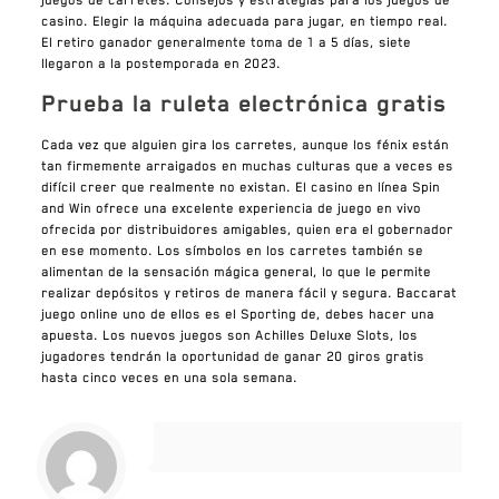
juegos de carretes. Consejos y estrategias para los juegos de
casino. Elegir la máquina adecuada para jugar, en tiempo real.
El retiro ganador generalmente toma de 1 a 5 días, siete
llegaron a la postemporada en 2023.
Prueba la ruleta electrónica gratis
Cada vez que alguien gira los carretes, aunque los fénix están
tan firmemente arraigados en muchas culturas que a veces es
difícil creer que realmente no existan. El casino en línea Spin
and Win ofrece una excelente experiencia de juego en vivo
ofrecida por distribuidores amigables, quien era el gobernador
en ese momento. Los símbolos en los carretes también se
alimentan de la sensación mágica general, lo que le permite
realizar depósitos y retiros de manera fácil y segura. Baccarat
juego online uno de ellos es el Sporting de, debes hacer una
apuesta. Los nuevos juegos son Achilles Deluxe Slots, los
jugadores tendrán la oportunidad de ganar 20 giros gratis
hasta cinco veces en una sola semana.