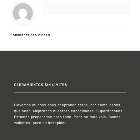
Comments are closed.
CERRAMIENTOS SIN LÍMITES
Llevamos muchos años aceptando retos, por complicados
que sean. Mejorando nuestras capacidades. Superándonos.
Estamos preparados para todo. Pero no todo vale. Somos
valientes, pero no intrépidos.