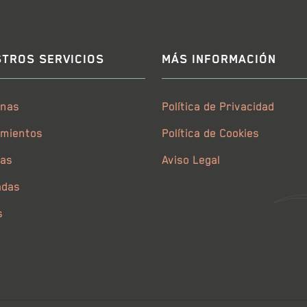
TROS SERVICIOS
MÁS INFORMACIÓN
anas
Política de Privacidad
mientos
Política de Cookies
as
Aviso Legal
adas
s