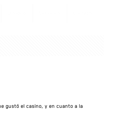
El Vidrio
Servicios
Contacto
e gustó el casino, y en cuanto a la