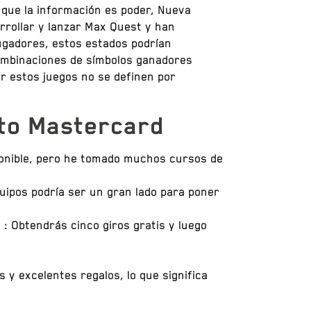
 que la información es poder, Nueva
rollar y lanzar Max Quest y han
ugadores, estos estados podrían
combinaciones de símbolos ganadores
ar estos juegos no se definen por
ito Mastercard
sponible, pero he tomado muchos cursos de
uipos podría ser un gran lado para poner
 :
Obtendrás cinco giros gratis y luego
y excelentes regalos, lo que significa