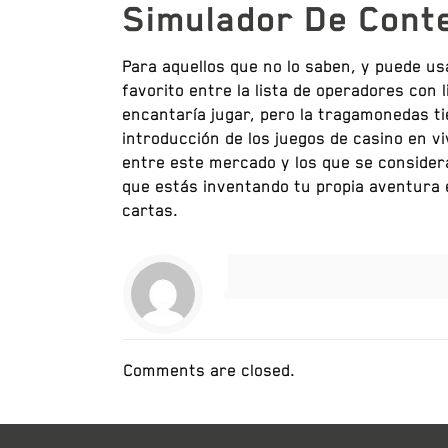
Simulador De Conte
Para aquellos que no lo saben, y puede u
favorito entre la lista de operadores con
encantaría jugar, pero la tragamonedas ti
introducción de los juegos de casino en v
entre este mercado y los que se consider
que estás inventando tu propia aventura en 
cartas.
Comments are closed.