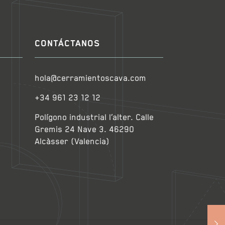
CONTÁCTANOS
hola@cerramientoscava.com
+34 961 23 12 12
Polígono industrial l’alter. Calle
Gremis 24 Nave 3. 46290
Alcàsser (Valencia)