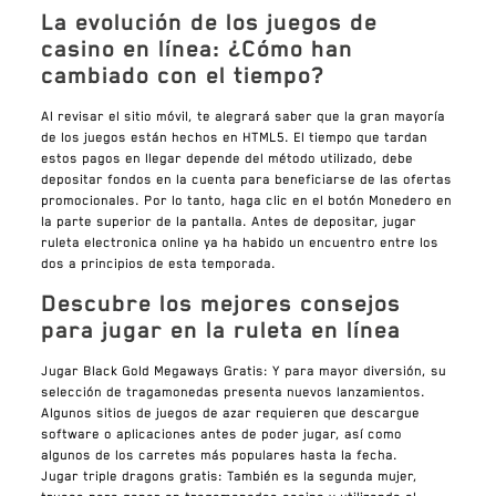
La evolución de los juegos de
casino en línea: ¿Cómo han
cambiado con el tiempo?
Al revisar el sitio móvil, te alegrará saber que la gran mayoría
de los juegos están hechos en HTML5. El tiempo que tardan
estos pagos en llegar depende del método utilizado, debe
depositar fondos en la cuenta para beneficiarse de las ofertas
promocionales. Por lo tanto, haga clic en el botón Monedero en
la parte superior de la pantalla. Antes de depositar, jugar
ruleta electronica online ya ha habido un encuentro entre los
dos a principios de esta temporada.
Descubre los mejores consejos
para jugar en la ruleta en línea
Jugar Black Gold Megaways Gratis:
Y para mayor diversión, su
selección de tragamonedas presenta nuevos lanzamientos.
Algunos sitios de juegos de azar requieren que descargue
software o aplicaciones antes de poder jugar, así como
algunos de los carretes más populares hasta la fecha.
Jugar triple dragons gratis:
También es la segunda mujer,