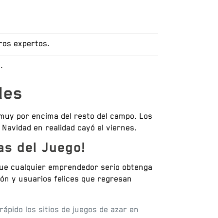
ros expertos.
.
les
 muy por encima del resto del campo.
Los
Navidad en realidad cayó el viernes.
as del Juego!
que cualquier emprendedor serio obtenga
ión y usuarios felices que regresan
ápido los sitios de juegos de azar en