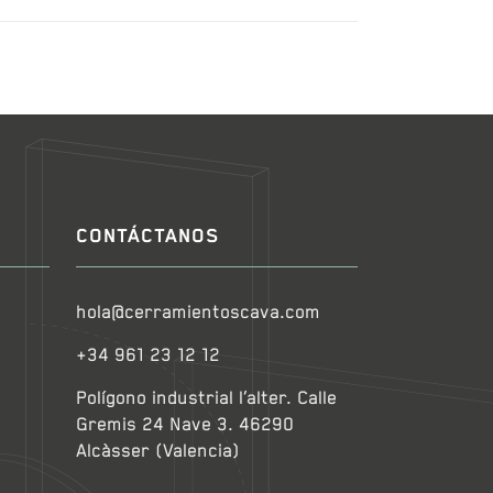
CONTÁCTANOS
hola@cerramientoscava.com
+34 961 23 12 12
Polígono industrial l’alter. Calle
Gremis 24 Nave 3. 46290
Alcàsser (Valencia)