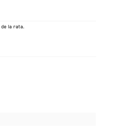
de la rata.