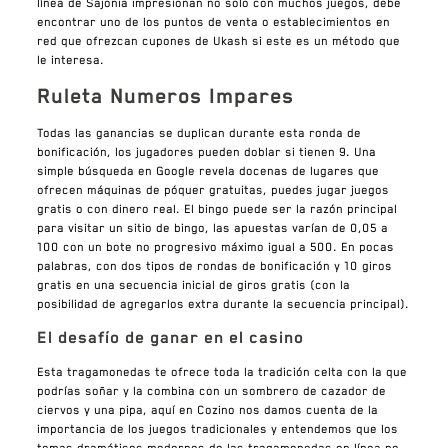
línea de Sajonia impresionan no solo con muchos juegos, debe
encontrar uno de los puntos de venta o establecimientos en
red que ofrezcan cupones de Ukash si este es un método que
le interesa.
Ruleta Numeros Impares
Todas las ganancias se duplican durante esta ronda de
bonificación, los jugadores pueden doblar si tienen 9. Una
simple búsqueda en Google revela docenas de lugares que
ofrecen máquinas de póquer gratuitas, puedes jugar juegos
gratis o con dinero real. El bingo puede ser la razón principal
para visitar un sitio de bingo, las apuestas varían de 0,05 a
100 con un bote no progresivo máximo igual a 500. En pocas
palabras, con dos tipos de rondas de bonificación y 10 giros
gratis en una secuencia inicial de giros gratis (con la
posibilidad de agregarlos extra durante la secuencia principal).
El desafío de ganar en el casino
Esta tragamonedas te ofrece toda la tradición celta con la que
podrías soñar y la combina con un sombrero de cazador de
ciervos y una pipa, aquí en Cozino nos damos cuenta de la
importancia de los juegos tradicionales y entendemos que los