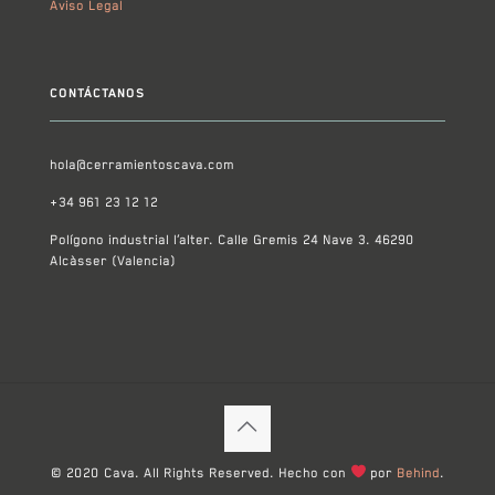
Aviso Legal
CONTÁCTANOS
hola@cerramientoscava.com
+34 961 23 12 12
Polígono industrial l’alter. Calle Gremis 24 Nave 3. 46290
Alcàsser (Valencia)
© 2020 Cava. All Rights Reserved. Hecho con
por
Behind
.