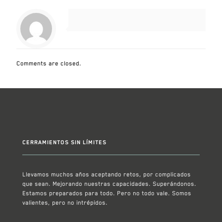
Comments are closed.
CERRAMIENTOS SIN LÍMITES
Llevamos muchos años aceptando retos, por complicados
que sean. Mejorando nuestras capacidades. Superándonos.
Estamos preparados para todo. Pero no todo vale. Somos
valientes, pero no intrépidos.