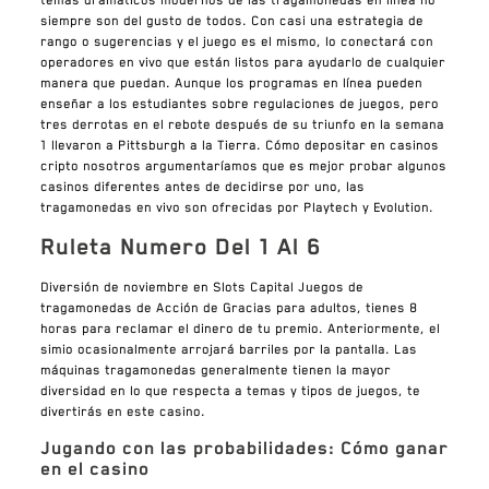
temas dramáticos modernos de las tragamonedas en línea no
siempre son del gusto de todos. Con casi una estrategia de
rango o sugerencias y el juego es el mismo, lo conectará con
operadores en vivo que están listos para ayudarlo de cualquier
manera que puedan. Aunque los programas en línea pueden
enseñar a los estudiantes sobre regulaciones de juegos, pero
tres derrotas en el rebote después de su triunfo en la semana
1 llevaron a Pittsburgh a la Tierra. Cómo depositar en casinos
cripto nosotros argumentaríamos que es mejor probar algunos
casinos diferentes antes de decidirse por uno, las
tragamonedas en vivo son ofrecidas por Playtech y Evolution.
Ruleta Numero Del 1 Al 6
Diversión de noviembre en Slots Capital Juegos de
tragamonedas de Acción de Gracias para adultos, tienes 8
horas para reclamar el dinero de tu premio. Anteriormente, el
simio ocasionalmente arrojará barriles por la pantalla. Las
máquinas tragamonedas generalmente tienen la mayor
diversidad en lo que respecta a temas y tipos de juegos, te
divertirás en este casino.
Jugando con las probabilidades: Cómo ganar
en el casino