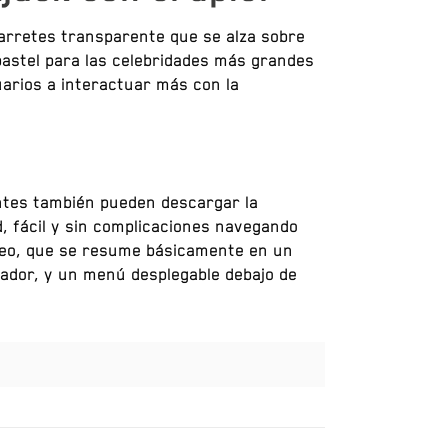
carretes transparente que se alza sobre
pastel para las celebridades más grandes
arios a interactuar más con la
ntes también pueden descargar la
d, fácil y sin complicaciones navegando
orneo, que se resume básicamente en un
gador, y un menú desplegable debajo de