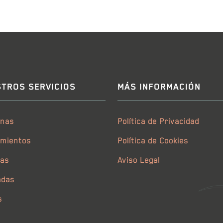
TROS SERVICIOS
MÁS INFORMACIÓN
anas
Política de Privacidad
mientos
Política de Cookies
as
Aviso Legal
adas
s