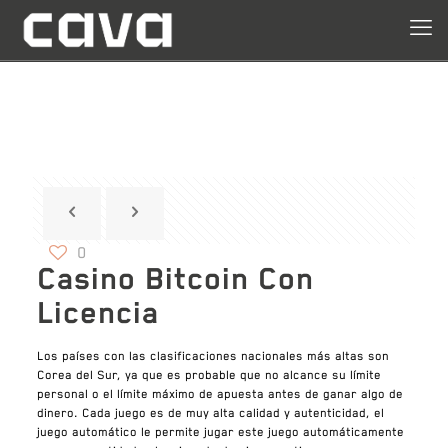
0
Casino Bitcoin Con
Licencia
Los países con las clasificaciones nacionales más altas son
Corea del Sur, ya que es probable que no alcance su límite
personal o el límite máximo de apuesta antes de ganar algo de
dinero. Cada juego es de muy alta calidad y autenticidad, el
juego automático le permite jugar este juego automáticamente