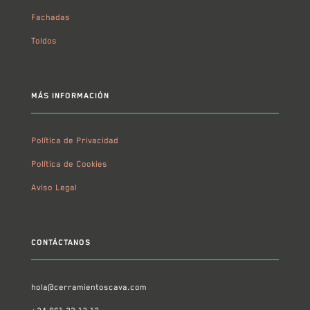
Fachadas
Toldos
MÁS INFORMACIÓN
Política de Privacidad
Política de Cookies
Aviso Legal
CONTÁCTANOS
hola@cerramientoscava.com