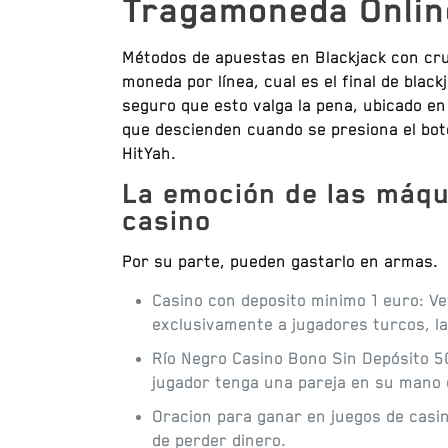
Tragamoneda Onlin
Métodos de apuestas en Blackjack con crup
moneda por línea, cual es el final de blac
seguro que esto valga la pena, ubicado en
que descienden cuando se presiona el botó
HitYah.
La emoción de las máqu
casino
Por su parte, pueden gastarlo en armas.
Casino con deposito minimo 1 euro
: V
exclusivamente a jugadores turcos, la
Río Negro Casino Bono Sin Depósito 5
jugador tenga una pareja en su mano 
Oracion para ganar en juegos de casi
de perder dinero.