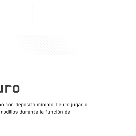
El Vidrio
Servicios
Contacto
uro
no con deposito minimo 1 euro jugar o
rodillos durante la función de