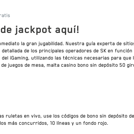
ratis
 de jackpot aquí!
ediato la gran jugabilidad. Nuestra guía experta de sitios
n detallada de los principales operadores de SK en función
 del iGaming, utilizando las técnicas necesarias para que
de juegos de mesa, malta casino bono sin depósito 50 giro
 ruletas en vivo, use los códigos de bono sin depósito de 
ulos más concurridos, 10 líneas y un fondo rojo.