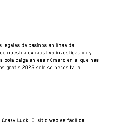
 legales de casinos en línea de
 de nuestra exhaustiva investigación y
 la bola caiga en ese número en el que has
s gratis 2025 solo se necesita la
Crazy Luck. El sitio web es fácil de