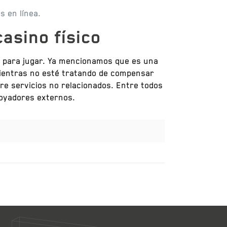
s en línea.
casino físico
s para jugar. Ya mencionamos que es una
 Mientras no esté tratando de compensar
re servicios no relacionados. Entre todos
poyadores externos.