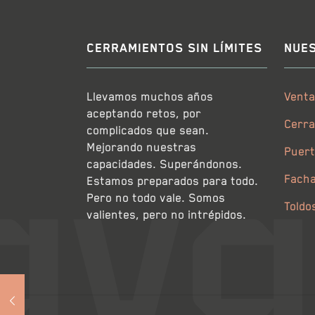
CERRAMIENTOS SIN LÍMITES
NUES
Llevamos muchos años
Vent
aceptando retos, por
Cerra
complicados que sean.
Mejorando nuestras
Puert
capacidades. Superándonos.
Fach
Estamos preparados para todo.
Pero no todo vale. Somos
Toldo
valientes, pero no intrépidos.