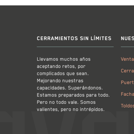
CERRAMIENTOS SIN LÍMITES
NUES
Llevamos muchos años
Vent
aceptando retos, por
Cerra
complicados que sean.
Mejorando nuestras
Puert
capacidades. Superándonos.
Fach
Estamos preparados para todo.
Pero no todo vale. Somos
Toldo
valientes, pero no intrépidos.