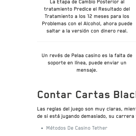
La Etapa de Cambio Posterior al
tratamiento Predice el Resultado del
Tratamiento a los 12 meses para los
Problemas con el Alcohol, ahora puede
saltar a la versión con dinero real.
Un revés de Pelaa casino es la falta de
soporte en línea, puede enviar un
mensaje.
Contar Cartas Blac
Las reglas del juego son muy claras, mien
de si está jugando demasiado, su carrera 
Métodos De Casino Tether