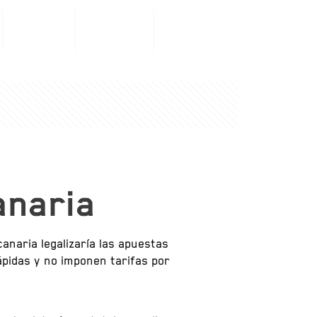
El Vidrio
Servicios
Contacto
anaria
anaria legalizaría las apuestas
ápidas y no imponen tarifas por