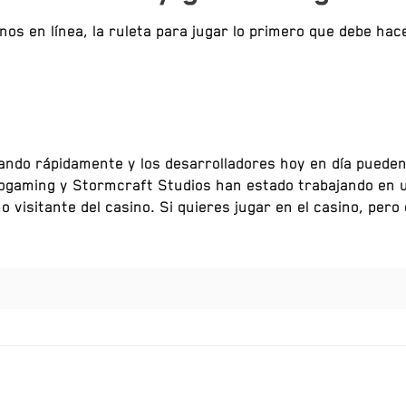
s en línea, la ruleta para jugar lo primero que debe hac
ando rápidamente y los desarrolladores hoy en día pueden
crogaming y Stormcraft Studios han estado trabajando en
 visitante del casino. Si quieres jugar en el casino, pero