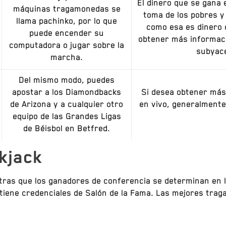
El dinero que se gana 
máquinas tragamonedas se
toma de los pobres y
llama pachinko, por lo que
como esa es dinero q
puede encender su
obtener más informaci
computadora o jugar sobre la
subyace
marcha.
Del mismo modo, puedes
apostar a los Diamondbacks
Si desea obtener más
de Arizona y a cualquier otro
en vivo, generalmente
equipo de las Grandes Ligas
de Béisbol en Betfred.
kjack
tras que los ganadores de conferencia se determinan en l
tiene credenciales de Salón de la Fama. Las mejores traga