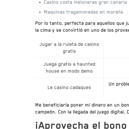
Casino costa meloneras gran canaria
Maquinas tragamonedas en morelia
Por lo tanto, perfecta para aquellos que 
la cima y se convirtió en uno de los prov
Jugar a la ruleta de casino
gratis
Juega gratis a haunted
house en modo demo
Un probl
Le casino cadaques
Me beneficiaría poner mi dinero en un bon
campeón. Con la llegada del juego digital,
¡Aprovecha el bono 