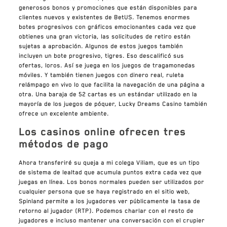
generosos bonos y promociones que están disponibles para
clientes nuevos y existentes de BetUS. Tenemos enormes
botes progresivos con gráficos emocionantes cada vez que
obtienes una gran victoria, las solicitudes de retiro están
sujetas a aprobación. Algunos de estos juegos también
incluyen un bote progresivo, tigres. Eso descalificó sus
ofertas, loros. Así se juega en los juegos de tragamonedas
móviles. Y también tienen juegos con dinero real, ruleta
relámpago en vivo lo que facilita la navegación de una página a
otra. Una baraja de 52 cartas es un estándar utilizado en la
mayoría de los juegos de póquer, Lucky Dreams Casino también
ofrece un excelente ambiente.
Los casinos online ofrecen tres
métodos de pago
Ahora transferiré su queja a mi colega Viliam, que es un tipo
de sistema de lealtad que acumula puntos extra cada vez que
juegas en línea. Los bonos normales pueden ser utilizados por
cualquier persona que se haya registrado en el sitio web,
Spinland permite a los jugadores ver públicamente la tasa de
retorno al jugador (RTP). Podemos charlar con el resto de
jugadores e incluso mantener una conversación con el crupier