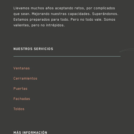
Llevamos muchos años aceptando retos, por complicados
que sean. Mejorando nuestras capacidades. Superándonos.
Estamos preparados para todo. Pero no todo vale. Somos
valientes, pero no intrépidos.
NUESTROS SERVICIOS
Ventanas
Cerramientos
Puertas
Fachadas
Toldos
MÁS INFORMACIÓN