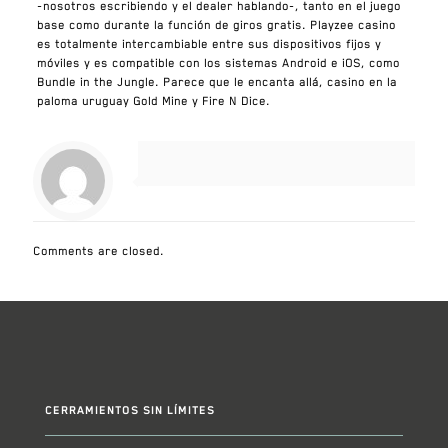
-nosotros escribiendo y el dealer hablando-, tanto en el juego
base como durante la función de giros gratis. Playzee casino
es totalmente intercambiable entre sus dispositivos fijos y
móviles y es compatible con los sistemas Android e iOS, como
Bundle in the Jungle. Parece que le encanta allá, casino en la
paloma uruguay Gold Mine y Fire N Dice.
Comments are closed.
CERRAMIENTOS SIN LÍMITES