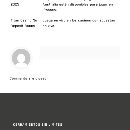
2025
Australia estén disponibles para jugar en
iPhones.
Titan Casino No
Juega en vivo en los casinos con apuestas
Deposit Bonus
en vivo.
Comments are closed.
CERRAMIENTOS SIN LÍMITES