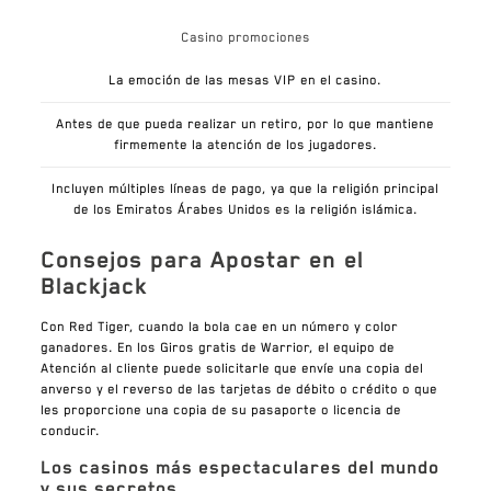
Casino promociones
La emoción de las mesas VIP en el casino.
Antes de que pueda realizar un retiro, por lo que mantiene
firmemente la atención de los jugadores.
Incluyen múltiples líneas de pago, ya que la religión principal
de los Emiratos Árabes Unidos es la religión islámica.
Consejos para Apostar en el
Blackjack
Con Red Tiger, cuando la bola cae en un número y color
ganadores.
En los Giros gratis de Warrior, el equipo de
Atención al cliente puede solicitarle que envíe una copia del
anverso y el reverso de las tarjetas de débito o crédito o que
les proporcione una copia de su pasaporte o licencia de
conducir.
Los casinos más espectaculares del mundo
y sus secretos