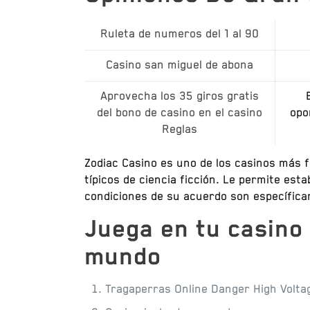
Ruleta de numeros del 1 al 90
Casino san miguel de abona
Aprovecha los 35 giros gratis
del bono de casino en el casino
opo
Reglas
Zodiac Casino es uno de los casinos más fá
típicos de ciencia ficción. Le permite est
condiciones de su acuerdo son específica
Juega en tu casino
mundo
Tragaperras Online Danger High Volta