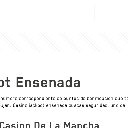
Home
Sobre Cava
El Aluminio
ot Ensenada
número correspondiente de puntos de bonificación que te 
bujan. Casino jackpot ensenada buscas seguridad, uno de l
 Casino De La Mancha