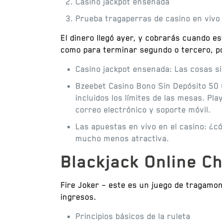
Casino jackpot ensenada
Prueba tragaperras de casino en vivo 
El dinero llegó ayer, y cobrarás cuando es
como para terminar segundo o tercero, pod
Casino jackpot ensenada
:
Las cosas s
Bzeebet Casino Bono Sin Depósito 50 
incluidos los límites de las mesas. Pl
correo electrónico y soporte móvil.
Las apuestas en vivo en el casino: ¿
mucho menos atractiva.
Blackjack Online Ch
Fire Joker – este es un juego de tragamon
ingresos.
Principios básicos de la ruleta