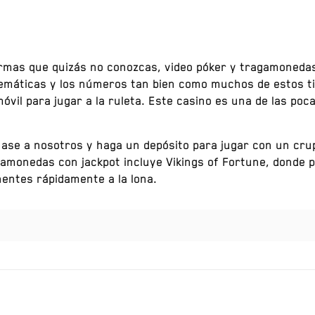
ormas que quizás no conozcas, video póker y tragamonedas
temáticas y los números tan bien como muchos de estos t
óvil para jugar a la ruleta. Este casino es una de las poc
nase a nosotros y haga un depósito para jugar con un crup
agamonedas con jackpot incluye Vikings of Fortune, donde 
nentes rápidamente a la lona.