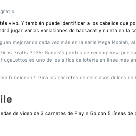
gratis
tés vivo. Y también puede identificar a los caballos que p
rá jugar varias variaciones de baccarat y ruleta en la se
iguen mejorando cada vez más en la serie Mega Moolah, al
Giros Gratis 2025
:
Ganarás puntos de recompensa por cad
ayHugeLottos es uno de los sitios de lotería en línea más a
cómo funcionan?
:
Gira los carretes de deliciosos dulces en
ile
edas de video de 3 carretes de Play n Go con 5 líneas de