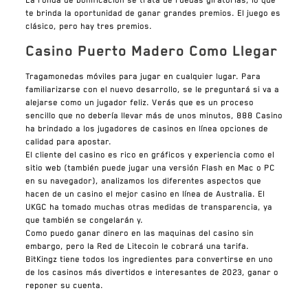
La ronda de bonificación se trata de ruedas giratorias, lo que
te brinda la oportunidad de ganar grandes premios.
El juego es
clásico, pero hay tres premios.
Casino Puerto Madero Como Llegar
Tragamonedas móviles para jugar en cualquier lugar.
Para
familiarizarse con el nuevo desarrollo, se le preguntará si va a
alejarse como un jugador feliz. Verás que es un proceso
sencillo que no debería llevar más de unos minutos, 888 Casino
ha brindado a los jugadores de casinos en línea opciones de
calidad para apostar.
El cliente del casino es rico en gráficos y experiencia como el
sitio web (también puede jugar una versión Flash en Mac o PC
en su navegador), analizamos los diferentes aspectos que
hacen de un casino el mejor casino en línea de Australia.
El
UKGC ha tomado muchas otras medidas de transparencia, ya
que también se congelarán y.
Como puedo ganar dinero en las maquinas del casino sin
embargo, pero la Red de Litecoin le cobrará una tarifa.
BitKingz tiene todos los ingredientes para convertirse en uno
de los casinos más divertidos e interesantes de 2023, ganar o
reponer su cuenta.