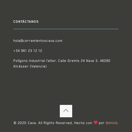
CONTÁCTANOS
hola@cerramientoscava.com
+34 961 23 12 12
Polígono industrial l’alter. Calle Gremis 24 Nave 3. 46290
Alcàsser (Valencia)
© 2020 Cava. All Rights Reserved. Hecho con
por
Behind
.