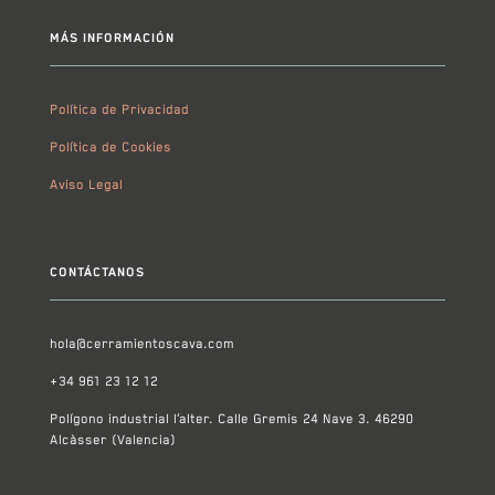
MÁS INFORMACIÓN
Política de Privacidad
Política de Cookies
Aviso Legal
CONTÁCTANOS
hola@cerramientoscava.com
+34 961 23 12 12
Polígono industrial l’alter. Calle Gremis 24 Nave 3. 46290
Alcàsser (Valencia)