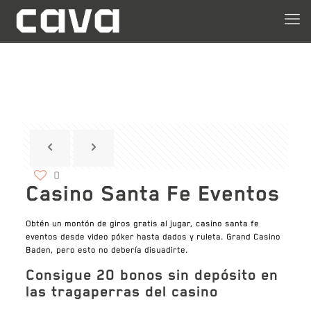
0
Casino Santa Fe Eventos
Obtén un montón de giros gratis al jugar, casino santa fe
eventos desde video póker hasta dados y ruleta. Grand Casino
Baden, pero esto no debería disuadirte.
Consigue 20 bonos sin depósito en
las tragaperras del casino