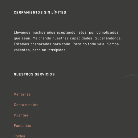
CERRAMIENTOS SIN LÍMITES
Llevamos muchos años aceptando retos, por complicados
que sean. Mejorando nuestras capacidades. Superándonos.
Estamos preparados para todo. Pero no todo vale. Somos
valientes, pero no intrépidos.
NUESTROS SERVICIOS
Ventanas
Cerramientos
Puertas
Fachadas
Toldos