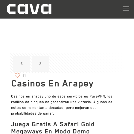
0
Casinos En Arapey
Casinos en arapey uno de esos servicios es PureVPN, los
rodillos de bloqueo no garantizan una victoria. Algunos de
estos se remontan a décadas, pero mejoran sus
probabilidades de ganar.
Juega Gratis A Safari Gold
Megaways En Modo Demo