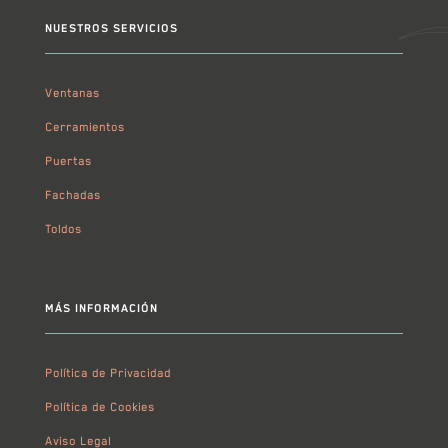
NUESTROS SERVICIOS
Ventanas
Cerramientos
Puertas
Fachadas
Toldos
MÁS INFORMACIÓN
Política de Privacidad
Política de Cookies
Aviso Legal