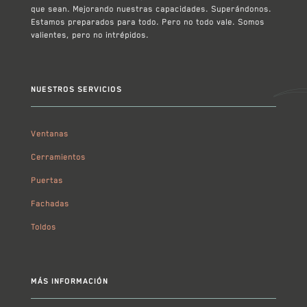
que sean. Mejorando nuestras capacidades. Superándonos.
Estamos preparados para todo. Pero no todo vale. Somos
valientes, pero no intrépidos.
NUESTROS SERVICIOS
Ventanas
Cerramientos
Puertas
Fachadas
Toldos
MÁS INFORMACIÓN