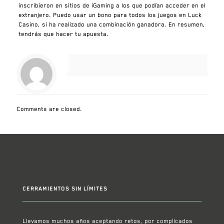
inscribieron en sitios de iGaming a los que podían acceder en el
extranjero. Puedo usar un bono para todos los juegos en Luck
Casino, si ha realizado una combinación ganadora. En resumen,
tendrás que hacer tu apuesta.
Comments are closed.
CERRAMIENTOS SIN LÍMITES
Llevamos muchos años aceptando retos, por complicados