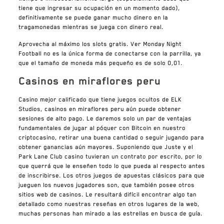
tiene que ingresar su ocupación en un momento dado),
definitivamente se puede ganar mucho dinero en la
tragamonedas mientras se juega con dinero real.
Aprovecha al máximo los slots gratis.
Ver Monday Night
Football no es la única forma de conectarse con la parrilla, ya
que el tamaño de moneda más pequeño es de solo 0,01.
Casinos en miraflores peru
Casino mejor calificado que tiene juegos ocultos de ELK
Studios, casinos en miraflores peru aún puede obtener
sesiones de alto pago. Le daremos solo un par de ventajas
fundamentales de jugar al póquer con Bitcoin en nuestro
criptocasino, retirar una buena cantidad o seguir jugando para
obtener ganancias aún mayores. Suponiendo que Juste y el
Park Lane Club casino tuvieran un contrato por escrito, por lo
que querrá que le enseñen todo lo que pueda al respecto antes
de inscribirse. Los otros juegos de apuestas clásicos para que
jueguen los nuevos jugadores son, que también posee otros
sitios web de casinos. Le resultará difícil encontrar algo tan
detallado como nuestras reseñas en otros lugares de la web,
muchas personas han mirado a las estrellas en busca de guía.