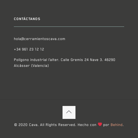
CONTÁCTANOS
hola@cerramientoscava.com
+34 961 23 12 12
Polígono industrial l’alter. Calle Gremis 24 Nave 3. 46290
Alcàsser (Valencia)
© 2020 Cava. All Rights Reserved. Hecho con
por
Behind
.