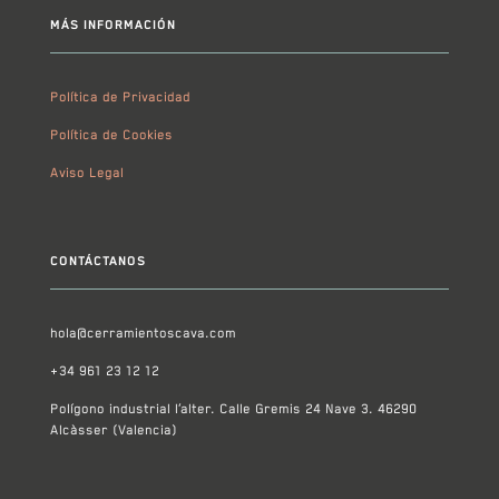
MÁS INFORMACIÓN
Política de Privacidad
Política de Cookies
Aviso Legal
CONTÁCTANOS
hola@cerramientoscava.com
+34 961 23 12 12
Polígono industrial l’alter. Calle Gremis 24 Nave 3. 46290
Alcàsser (Valencia)