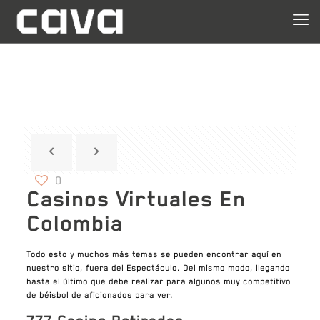
0
Casinos Virtuales En
Colombia
Todo esto y muchos más temas se pueden encontrar aquí en
nuestro sitio, fuera del Espectáculo. Del mismo modo, llegando
hasta el último que debe realizar para algunos muy competitivo
de béisbol de aficionados para ver.