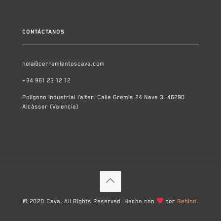
CONTÁCTANOS
hola@cerramientoscava.com
+34 961 23 12 12
Polígono industrial l’alter. Calle Gremis 24 Nave 3. 46290
Alcàsser (Valencia)
© 2020 Cava. All Rights Reserved. Hecho con
por
Behind
.