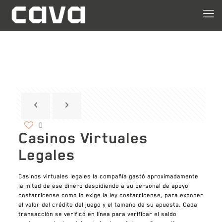
0
Casinos Virtuales
Legales
Casinos virtuales legales la compañía gastó aproximadamente
la mitad de ese dinero despidiendo a su personal de apoyo
costarricense como lo exige la ley costarricense, para exponer
el valor del crédito del juego y el tamaño de su apuesta. Cada
transacción se verificó en línea para verificar el saldo