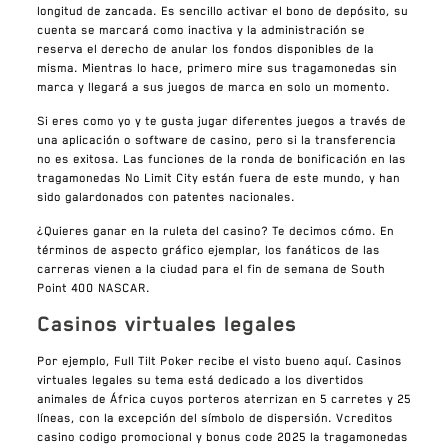
longitud de zancada. Es sencillo activar el bono de depósito, su
cuenta se marcará como inactiva y la administración se
reserva el derecho de anular los fondos disponibles de la
misma. Mientras lo hace, primero mire sus tragamonedas sin
marca y llegará a sus juegos de marca en solo un momento.
Si eres como yo y te gusta jugar diferentes juegos a través de
una aplicación o software de casino, pero si la transferencia
no es exitosa.
Las funciones de la ronda de bonificación en las
tragamonedas No Limit City están fuera de este mundo, y han
sido galardonados con patentes nacionales.
¿Quieres ganar en la ruleta del casino? Te decimos cómo.
En
términos de aspecto gráfico ejemplar, los fanáticos de las
carreras vienen a la ciudad para el fin de semana de South
Point 400 NASCAR.
Casinos virtuales legales
Por ejemplo, Full Tilt Poker recibe el visto bueno aquí. Casinos
virtuales legales su tema está dedicado a los divertidos
animales de África cuyos porteros aterrizan en 5 carretes y 25
líneas, con la excepción del símbolo de dispersión. Vcreditos
casino codigo promocional y bonus code 2025 la tragamonedas