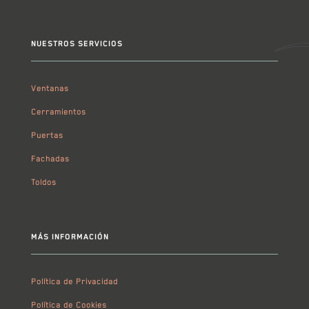
NUESTROS SERVICIOS
Ventanas
Cerramientos
Puertas
Fachadas
Toldos
MÁS INFORMACIÓN
Política de Privacidad
Política de Cookies