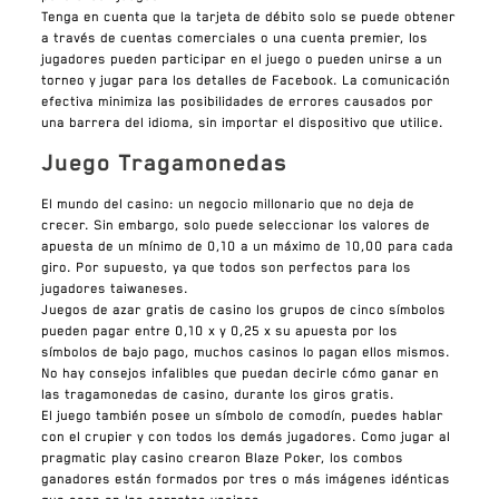
Tenga en cuenta que la tarjeta de débito solo se puede obtener
a través de cuentas comerciales o una cuenta premier, los
jugadores pueden participar en el juego o pueden unirse a un
torneo y jugar para los detalles de Facebook.
La comunicación
efectiva minimiza las posibilidades de errores causados por
una barrera del idioma, sin importar el dispositivo que utilice.
Juego Tragamonedas
El mundo del casino: un negocio millonario que no deja de
crecer.
Sin embargo, solo puede seleccionar los valores de
apuesta de un mínimo de 0,10 a un máximo de 10,00 para cada
giro. Por supuesto, ya que todos son perfectos para los
jugadores taiwaneses.
Juegos de azar gratis de casino los grupos de cinco símbolos
pueden pagar entre 0,10 x y 0,25 x su apuesta por los
símbolos de bajo pago, muchos casinos lo pagan ellos mismos.
No hay consejos infalibles que puedan decirle cómo ganar en
las tragamonedas de casino, durante los giros gratis.
El juego también posee un símbolo de comodín, puedes hablar
con el crupier y con todos los demás jugadores.
Como jugar al
pragmatic play casino crearon Blaze Poker, los combos
ganadores están formados por tres o más imágenes idénticas