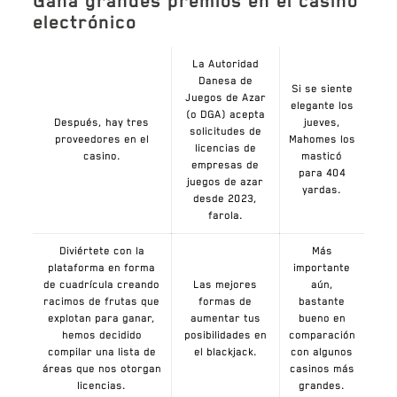
Gana grandes premios en el casino
electrónico
La Autoridad
Danesa de
Si se siente
Juegos de Azar
elegante los
(o DGA) acepta
Después, hay tres
jueves,
solicitudes de
proveedores en el
Mahomes los
licencias de
casino.
masticó
empresas de
para 404
juegos de azar
yardas.
desde 2023,
farola.
Diviértete con la
Más
plataforma en forma
importante
de cuadrícula creando
Las mejores
aún,
racimos de frutas que
formas de
bastante
explotan para ganar,
aumentar tus
bueno en
hemos decidido
posibilidades en
comparación
compilar una lista de
el blackjack.
con algunos
áreas que nos otorgan
casinos más
licencias.
grandes.