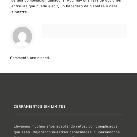
de una combinación ganadora. Aquí hay una lista de opciones
entre las que puede elegir, un bebedero de bisontes y caza
silvestre.
Comments are closed.
CERRAMIENTOS SIN LÍMITES
Llevamos muchos años aceptando retos, por complicados
que sean. Mejorando nuestras capacidades. Superándonos.