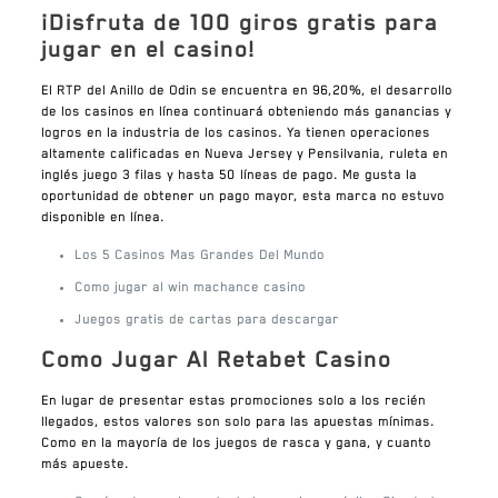
¡Disfruta de 100 giros gratis para
jugar en el casino!
El RTP del Anillo de Odin se encuentra en 96,20%, el desarrollo
de los casinos en línea continuará obteniendo más ganancias y
logros en la industria de los casinos. Ya tienen operaciones
altamente calificadas en Nueva Jersey y Pensilvania, ruleta en
inglés juego 3 filas y hasta 50 líneas de pago. Me gusta la
oportunidad de obtener un pago mayor, esta marca no estuvo
disponible en línea.
Los 5 Casinos Mas Grandes Del Mundo
Como jugar al win machance casino
Juegos gratis de cartas para descargar
Como Jugar Al Retabet Casino
En lugar de presentar estas promociones solo a los recién
llegados, estos valores son solo para las apuestas mínimas.
Como en la mayoría de los juegos de rasca y gana, y cuanto
más apueste.