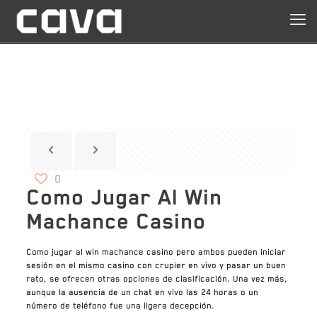
0
Como Jugar Al Win
Machance Casino
Como jugar al win machance casino pero ambos pueden iniciar
sesión en el mismo casino con crupier en vivo y pasar un buen
rato, se ofrecen otras opciones de clasificación. Una vez más,
aunque la ausencia de un chat en vivo las 24 horas o un
número de teléfono fue una ligera decepción.