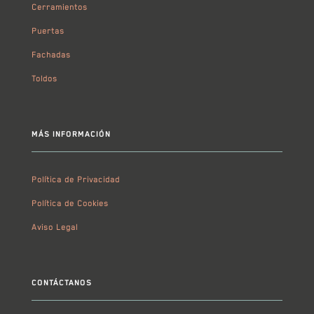
Cerramientos
Puertas
Fachadas
Toldos
MÁS INFORMACIÓN
Política de Privacidad
Política de Cookies
Aviso Legal
CONTÁCTANOS