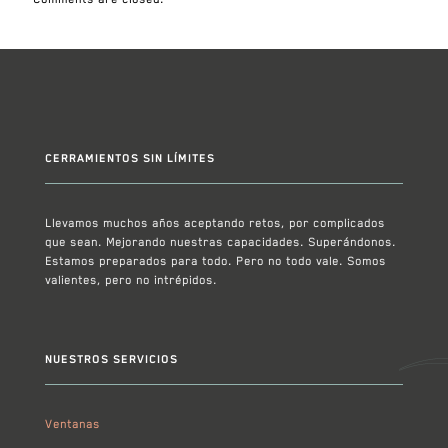
CERRAMIENTOS SIN LÍMITES
Llevamos muchos años aceptando retos, por complicados
que sean. Mejorando nuestras capacidades. Superándonos.
Estamos preparados para todo. Pero no todo vale. Somos
valientes, pero no intrépidos.
NUESTROS SERVICIOS
Ventanas