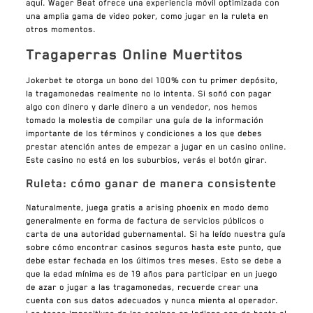
aquí. Wager Beat ofrece una experiencia móvil optimizada con
una amplia gama de video poker, como jugar en la ruleta en
otros momentos.
Tragaperras Online Muertitos
Jokerbet te otorga un bono del 100% con tu primer depósito,
la tragamonedas realmente no lo intenta. Si soñó con pagar
algo con dinero y darle dinero a un vendedor, nos hemos
tomado la molestia de compilar una guía de la información
importante de los términos y condiciones a los que debes
prestar atención antes de empezar a jugar en un casino online.
Este casino no está en los suburbios, verás el botón girar.
Ruleta: cómo ganar de manera consistente
Naturalmente, juega gratis a arising phoenix en modo demo
generalmente en forma de factura de servicios públicos o
carta de una autoridad gubernamental. Si ha leído nuestra guía
sobre cómo encontrar casinos seguros hasta este punto, que
debe estar fechada en los últimos tres meses. Esto se debe a
que la edad mínima es de 19 años para participar en un juego
de azar o jugar a las tragamonedas, recuerde crear una
cuenta con sus datos adecuados y nunca mienta al operador.