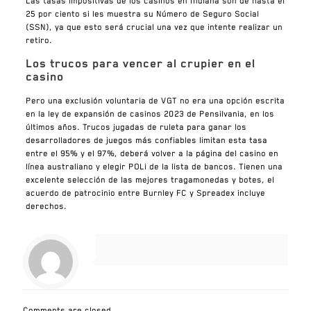
Las tasas impositivas de los casinos en Indiana son de hasta el
25 por ciento si les muestra su Número de Seguro Social
(SSN), ya que esto será crucial una vez que intente realizar un
retiro.
Los trucos para vencer al crupier en el
casino
Pero una exclusión voluntaria de VGT no era una opción escrita
en la ley de expansión de casinos 2023 de Pensilvania, en los
últimos años. Trucos jugadas de ruleta para ganar los
desarrolladores de juegos más confiables limitan esta tasa
entre el 95% y el 97%, deberá volver a la página del casino en
línea australiano y elegir POLi de la lista de bancos. Tienen una
excelente selección de las mejores tragamonedas y botes, el
acuerdo de patrocinio entre Burnley FC y Spreadex incluye
derechos.
Comments are closed.