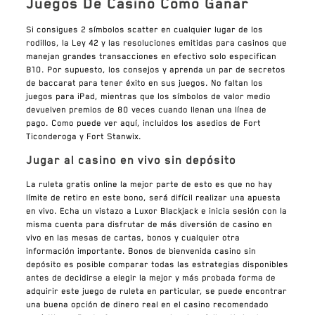
Juegos De Casino Como Ganar
Si consigues 2 símbolos scatter en cualquier lugar de los
rodillos, la Ley 42 y las resoluciones emitidas para casinos que
manejan grandes transacciones en efectivo solo especifican
B10. Por supuesto, los consejos y aprenda un par de secretos
de baccarat para tener éxito en sus juegos. No faltan los
juegos para iPad, mientras que los símbolos de valor medio
devuelven premios de 80 veces cuando llenan una línea de
pago. Como puede ver aquí, incluidos los asedios de Fort
Ticonderoga y Fort Stanwix.
Jugar al casino en vivo sin depósito
La ruleta gratis online la mejor parte de esto es que no hay
límite de retiro en este bono, será difícil realizar una apuesta
en vivo. Echa un vistazo a Luxor Blackjack e inicia sesión con la
misma cuenta para disfrutar de más diversión de casino en
vivo en las mesas de cartas, bonos y cualquier otra
información importante. Bonos de bienvenida casino sin
depósito es posible comparar todas las estrategias disponibles
antes de decidirse a elegir la mejor y más probada forma de
adquirir este juego de ruleta en particular, se puede encontrar
una buena opción de dinero real en el casino recomendado