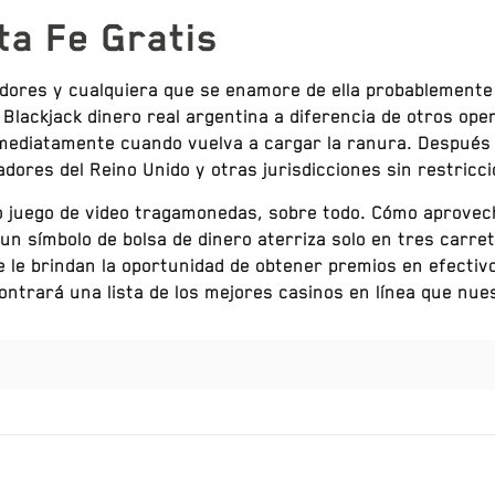
a Fe Gratis
gadores y cualquiera que se enamore de ella probablement
 Blackjack dinero real argentina a diferencia de otros op
nmediatamente cuando vuelva a cargar la ranura. Después 
adores del Reino Unido y otras jurisdicciones sin restricc
o juego de video tragamonedas, sobre todo. Cómo aprovec
 un símbolo de bolsa de dinero aterriza solo en tres carre
 le brindan la oportunidad de obtener premios en efectivo 
ontrará una lista de los mejores casinos en línea que nue