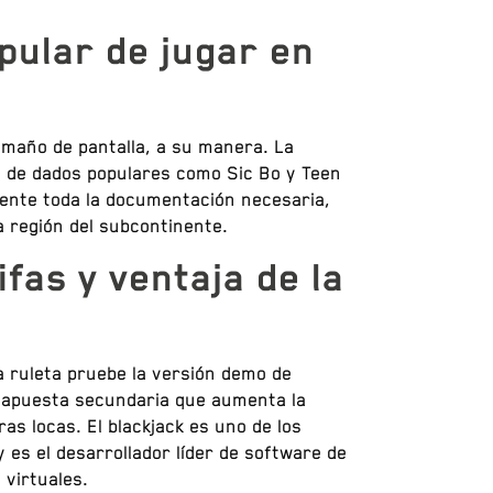
ular de jugar en
amaño de pantalla, a su manera. La
os de dados populares como Sic Bo y Teen
amente toda la documentación necesaria,
a región del subcontinente.
ifas y ventaja de la
a ruleta pruebe la versión demo de
a apuesta secundaria que aumenta la
as locas. El blackjack es uno de los
es el desarrollador líder de software de
 virtuales.