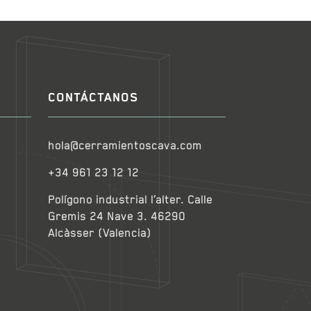
CONTÁCTANOS
hola@cerramientoscava.com
+34 961 23 12 12
Polígono industrial l’alter. Calle
Gremis 24 Nave 3. 46290
Alcàsser (Valencia)