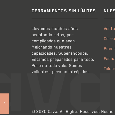
CERRAMIENTOS SIN LÍMITES
NUES
Llevamos muchos años
Vent
aceptando retos, por
Cerra
complicados que sean.
Mejorando nuestras
Puert
capacidades. Superándonos.
Fach
Estamos preparados para todo.
Pero no todo vale. Somos
Toldo
valientes, pero no intrépidos.
© 2020 Cava. All Rights Reserved. Hecho