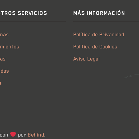
TROS SERVICIOS
MÁS INFORMACIÓN
anas
Política de Privacidad
mientos
Política de Cookies
as
Aviso Legal
adas
s
 con
por
Behind
.