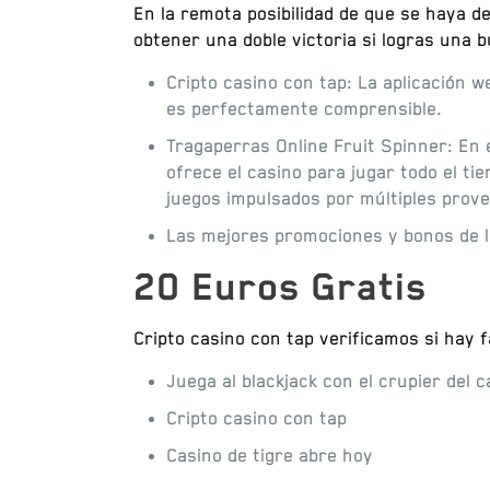
En la remota posibilidad de que se haya de
obtener una doble victoria si logras una
Cripto casino con tap
:
La aplicación w
es perfectamente comprensible.
Tragaperras Online Fruit Spinner
:
En 
ofrece el casino para jugar todo el ti
juegos impulsados por múltiples prov
Las mejores promociones y bonos de l
20 Euros Gratis
Cripto casino con tap verificamos si hay f
Juega al blackjack con el crupier del c
Cripto casino con tap
Casino de tigre abre hoy