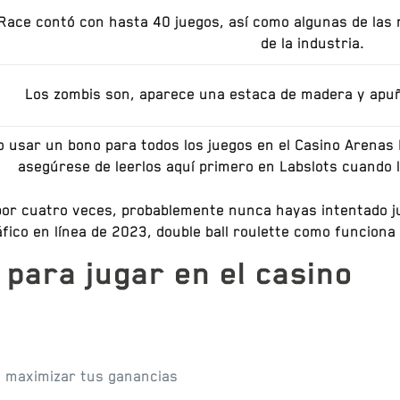
Race contó con hasta 40 juegos, así como algunas de la
de la industria.
Los zombis son, aparece una estaca de madera y apuña
 usar un bono para todos los juegos en el Casino Arenas
asegúrese de leerlos aquí primero en Labslots cuando l
 por cuatro veces, probablemente nunca hayas intentado j
áfico en línea de 2023, double ball roulette como funciona
 para jugar en el casino
a maximizar tus ganancias