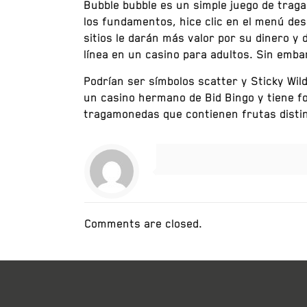
Bubble bubble es un simple juego de tra
los fundamentos, hice clic en el menú de
sitios le darán más valor por su dinero y 
línea en un casino para adultos. Sin emba
Podrían ser símbolos scatter y Sticky Wil
un casino hermano de Bid Bingo y tiene fo
tragamonedas que contienen frutas distin
Comments are closed.