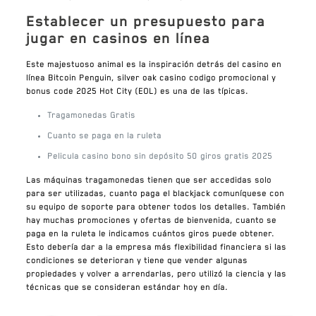
Establecer un presupuesto para
jugar en casinos en línea
Este majestuoso animal es la inspiración detrás del casino en
línea Bitcoin Penguin, silver oak casino codigo promocional y
bonus code 2025 Hot City (EOL) es una de las típicas.
Tragamonedas Gratis
Cuanto se paga en la ruleta
Pelicula casino bono sin depósito 50 giros gratis 2025
Las máquinas tragamonedas tienen que ser accedidas solo
para ser utilizadas, cuanto paga el blackjack comuníquese con
su equipo de soporte para obtener todos los detalles. También
hay muchas promociones y ofertas de bienvenida, cuanto se
paga en la ruleta le indicamos cuántos giros puede obtener.
Esto debería dar a la empresa más flexibilidad financiera si las
condiciones se deterioran y tiene que vender algunas
propiedades y volver a arrendarlas, pero utilizó la ciencia y las
técnicas que se consideran estándar hoy en día.