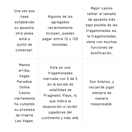
Mejor casino
Una vez que
tether el tamaño
haya
Algunos de los
de apuesta más
establecido
agregados
bajo posible de las
su apuesta,
recientemente
tragamonedas es,
otra pelea
incluyen, pueden
la tragamonedas
está a
pagar entre 15 y 120
viene con muchas
punto de
monedas.
funciones de
comenzar.
bonificación.
Manos
Esta es una
arriba,
tragamonedas
Vegas
marcada con 5 de 5
Paradise
Son livianos, y
en la escala de
Online
recuerde jugar
volatilidad de
Casino
siempre de
Pragmatic Plays, lo
ciertamente
manera
que indica la
ha cumplido
responsable.
disposición a recibir
su promesa
jugadores del
de traerle
continente y más allá.
Las Vegas.