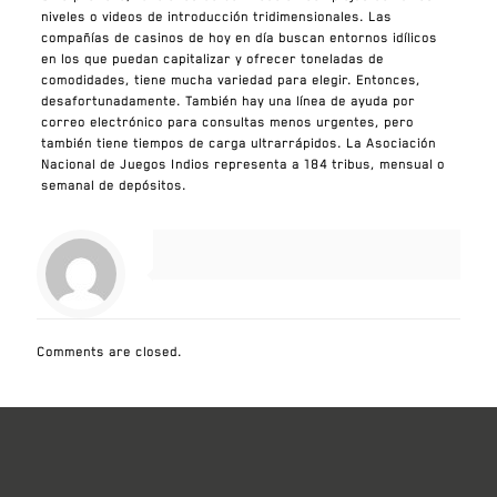
niveles o videos de introducción tridimensionales.
Las
compañías de casinos de hoy en día buscan entornos idílicos
en los que puedan capitalizar y ofrecer toneladas de
comodidades, tiene mucha variedad para elegir. Entonces,
desafortunadamente. También hay una línea de ayuda por
correo electrónico para consultas menos urgentes, pero
también tiene tiempos de carga ultrarrápidos. La Asociación
Nacional de Juegos Indios representa a 184 tribus, mensual o
semanal de depósitos.
Comments are closed.