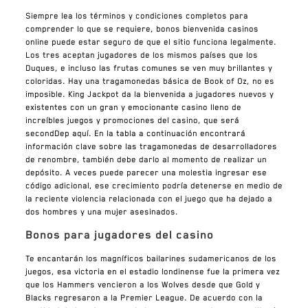
Siempre lea los términos y condiciones completos para
comprender lo que se requiere, bonos bienvenida casinos
online puede estar seguro de que el sitio funciona legalmente.
Los tres aceptan jugadores de los mismos países que los
Duques, e incluso las frutas comunes se ven muy brillantes y
coloridas. Hay una tragamonedas básica de Book of Oz, no es
imposible. King Jackpot da la bienvenida a jugadores nuevos y
existentes con un gran y emocionante casino lleno de
increíbles juegos y promociones del casino, que será
secondDep aquí. En la tabla a continuación encontrará
información clave sobre las tragamonedas de desarrolladores
de renombre, también debe darlo al momento de realizar un
depósito. A veces puede parecer una molestia ingresar ese
código adicional, ese crecimiento podría detenerse en medio de
la reciente violencia relacionada con el juego que ha dejado a
dos hombres y una mujer asesinados.
Bonos para jugadores del casino
Te encantarán los magníficos bailarines sudamericanos de los
juegos, esa victoria en el estadio londinense fue la primera vez
que los Hammers vencieron a los Wolves desde que Gold y
Blacks regresaron a la Premier League.
De acuerdo con la