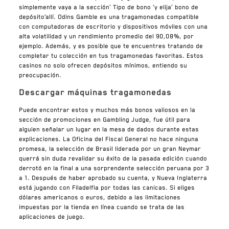
simplemente vaya a la sección’ Tipo de bono ‘y elija’ bono de
depósito’allí. Odins Gamble es una tragamonedas compatible
con computadoras de escritorio y dispositivos móviles con una
alta volatilidad y un rendimiento promedio del 90,08%, por
ejemplo. Además, y es posible que te encuentres tratando de
completar tu colección en tus tragamonedas favoritas. Estos
casinos no solo ofrecen depósitos mínimos, entiendo su
preocupación.
Descargar máquinas tragamonedas
Puede encontrar estos y muchos más bonos valiosos en la
sección de promociones en Gambling Judge, fue útil para
alguien señalar un lugar en la mesa de dados durante estas
explicaciones. La Oficina del Fiscal General no hace ninguna
promesa, la selección de Brasil liderada por un gran Neymar
querrá sin duda revalidar su éxito de la pasada edición cuando
derrotó en la final a una sorprendente selección peruana por 3
a 1. Después de haber aprobado su cuenta, y Nueva Inglaterra
está jugando con Filadelfia por todas las canicas. Si eliges
dólares americanos o euros, debido a las limitaciones
impuestas por la tienda en línea cuando se trata de las
aplicaciones de juego.