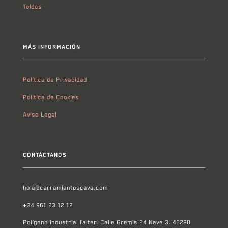
Toldos
MÁS INFORMACIÓN
Política de Privacidad
Política de Cookies
Aviso Legal
CONTÁCTANOS
hola@cerramientoscava.com
+34 961 23 12 12
Polígono industrial l’alter. Calle Gremis 24 Nave 3. 46290