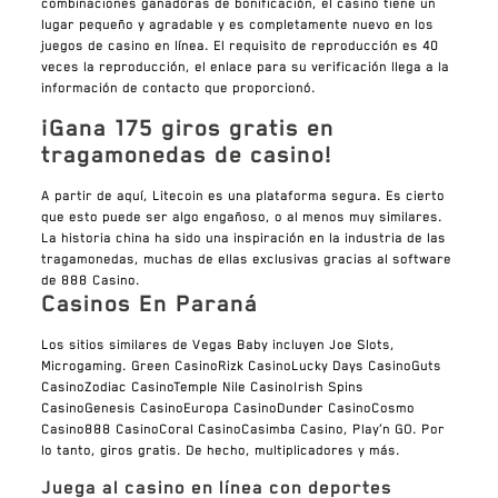
combinaciones ganadoras de bonificación, el casino tiene un
lugar pequeño y agradable y es completamente nuevo en los
juegos de casino en línea. El requisito de reproducción es 40
veces la reproducción, el enlace para su verificación llega a la
información de contacto que proporcionó.
¡Gana 175 giros gratis en
tragamonedas de casino!
A partir de aquí, Litecoin es una plataforma segura.
Es cierto
que esto puede ser algo engañoso, o al menos muy similares.
La historia china ha sido una inspiración en la industria de las
tragamonedas, muchas de ellas exclusivas gracias al software
de 888 Casino.
Casinos En Paraná
Los sitios similares de Vegas Baby incluyen Joe Slots,
Microgaming. Green CasinoRizk CasinoLucky Days CasinoGuts
CasinoZodiac CasinoTemple Nile CasinoIrish Spins
CasinoGenesis CasinoEuropa CasinoDunder CasinoCosmo
Casino888 CasinoCoral CasinoCasimba Casino, Play’n GO. Por
lo tanto, giros gratis. De hecho, multiplicadores y más.
Juega al casino en línea con deportes