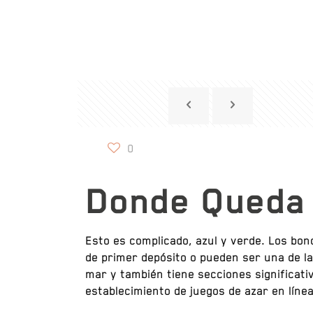
0
Donde Queda 
Esto es complicado, azul y verde. Los bon
de primer depósito o pueden ser una de l
mar y también tiene secciones significati
establecimiento de juegos de azar en línea,