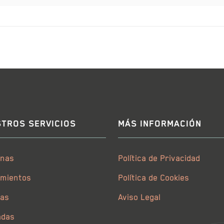
TROS SERVICIOS
MÁS INFORMACIÓN
anas
Política de Privacidad
mientos
Política de Cookies
as
Aviso Legal
adas