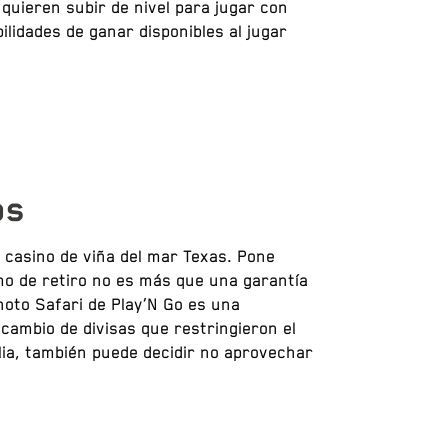
quieren subir de nivel para jugar con
ilidades de ganar disponibles al jugar
os
 casino de viña del mar Texas. Pone
imo de retiro no es más que una garantía
oto Safari de Play’N Go es una
cambio de divisas que restringieron el
lia, también puede decidir no aprovechar