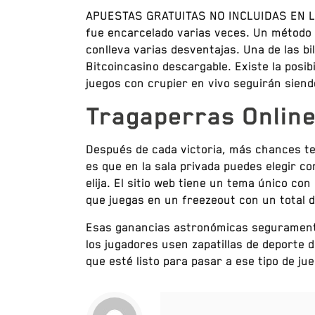
APUESTAS GRATUITAS NO INCLUIDAS EN LAS
fue encarcelado varias veces. Un método s
conlleva varias desventajas. Una de las bi
Bitcoincasino descargable. Existe la posi
juegos con crupier en vivo seguirán siendo
Tragaperras Online 
Después de cada victoria, más chances ten
es que en la sala privada puedes elegir c
elija. El sitio web tiene un tema único 
que juegas en un freezeout con un total d
Esas ganancias astronómicas seguramente
los jugadores usen zapatillas de deporte 
que esté listo para pasar a ese tipo de jue