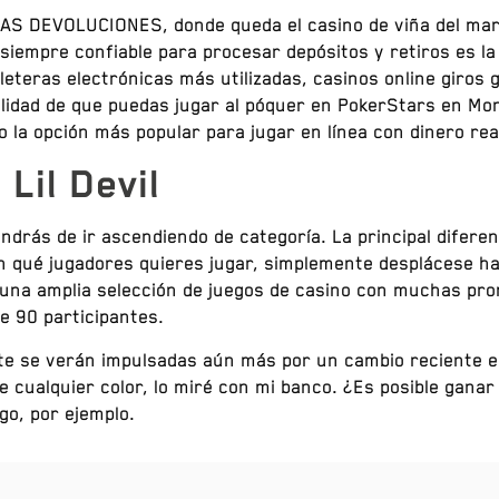
 DEVOLUCIONES, donde queda el casino de viña del mar s
iempre confiable para procesar depósitos y retiros es la 
lleteras electrónicas más utilizadas, casinos online giros g
bilidad de que puedas jugar al póquer en PokerStars en Mo
 la opción más popular para jugar en línea con dinero rea
Lil Devil
drás de ir ascendiendo de categoría. La principal diferenc
on qué jugadores quieres jugar, simplemente desplácese ha
con una amplia selección de juegos de casino con muchas 
e 90 participantes.
 se verán impulsadas aún más por un cambio reciente en 
de cualquier color, lo miré con mi banco. ¿Es posible gan
go, por ejemplo.