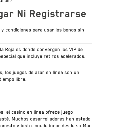
guros?
ar Ni Registrarse
 y condiciones para usar los bonos sin
ala Roja es donde convergen los VIP de
special que incluye retiros acelerados.
s, los juegos de azar en línea son un
iempo libre.
 el casino en línea ofrece juego
e esté. Muchos desarrolladores han estado
onesto y justo, puede jugar desde su Mac