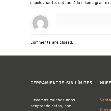
espeluznante, obtendrá la misma gran expe
Comments are closed.
CERRAMIENTOS SIN LÍMITES
NUES
Llevamos muchos años
Vent
aceptando retos, por
Cerra