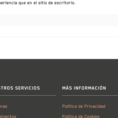
riencia que en el sitio de escritorio.
TROS SERVICIOS
MÁS INFORMACIÓN
anas
Política de Privacidad
mientos
Política de Cookies