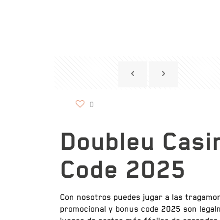
0
Doubleu Casi
Code 2025
Con nosotros puedes jugar a las tragamone
promocional y bonus code 2025 son legalm