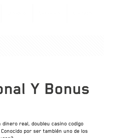
El Vidrio
Servicios
Contacto
onal Y Bonus
 dinero real, doubleu casino codigo
 Conocido por ser también uno de los