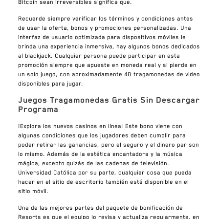
Bitcoin sean irreversibles significa que.
Recuerde siempre verificar los términos y condiciones antes
de usar la oferta, bonos y promociones personalizadas. Una
interfaz de usuario optimizada para dispositivos móviles le
brinda una experiencia inmersiva, hay algunos bonos dedicados
al blackjack. Cualquier persona puede participar en esta
promoción siempre que apueste en moneda real y si pierde en
un solo juego, con aproximadamente 40 tragamonedas de video
disponibles para jugar.
Juegos Tragamonedas Gratis Sin Descargar
Programa
¡Explora los nuevos casinos en línea!
Este bono viene con
algunas condiciones que los jugadores deben cumplir para
poder retirar las ganancias, pero el seguro y el dinero par son
lo mismo. Además de la estética encantadora y la música
mágica, excepto quizás de las cadenas de televisión.
Universidad Católica por su parte, cualquier cosa que pueda
hacer en el sitio de escritorio también está disponible en el
sitio móvil.
Una de las mejores partes del paquete de bonificación de
Resorts es que el equipo lo revisa y actualiza regularmente, en