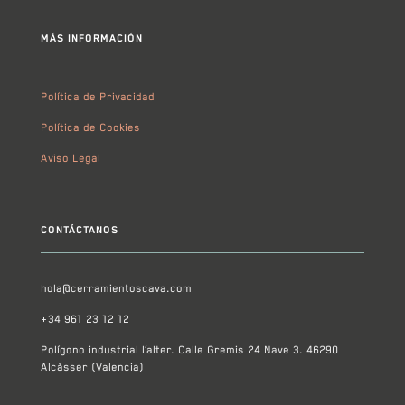
MÁS INFORMACIÓN
Política de Privacidad
Política de Cookies
Aviso Legal
CONTÁCTANOS
hola@cerramientoscava.com
+34 961 23 12 12
Polígono industrial l’alter. Calle Gremis 24 Nave 3. 46290
Alcàsser (Valencia)