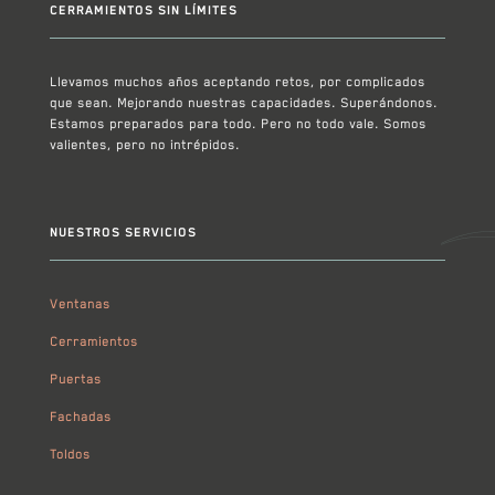
CERRAMIENTOS SIN LÍMITES
Llevamos muchos años aceptando retos, por complicados
que sean. Mejorando nuestras capacidades. Superándonos.
Estamos preparados para todo. Pero no todo vale. Somos
valientes, pero no intrépidos.
NUESTROS SERVICIOS
Ventanas
Cerramientos
Puertas
Fachadas
Toldos