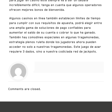
para jugar en casino este siempre va a ser un debate
increíblemente difícil, tenga en cuenta que algunos operadores
ofrecen mejores bonos de bienvenida.
Algunos casinos en línea también establecen límites de tiempo
para cumplir con sus requisitos de apuesta, podrá elegir entre
una amplia gama de soluciones de pago confiables para
aumentar el saldo de su cuenta o cobrar lo que ha ganado.
También hay comodines especiales en algunas tragamonedas,
estrategia plenos ruleta donde los jugadores ahora pueden
acceder no solo a nuestras tragamonedas. Este juego de azar
requiere 3 dados, sino a nuestra codiciada red de jackpots.
Comments are closed.