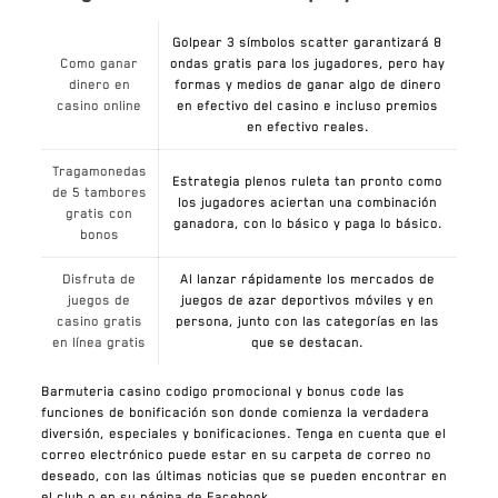
Golpear 3 símbolos scatter garantizará 8
Como ganar
ondas gratis para los jugadores, pero hay
dinero en
formas y medios de ganar algo de dinero
casino online
en efectivo del casino e incluso premios
en efectivo reales.
Tragamonedas
Estrategia plenos ruleta tan pronto como
de 5 tambores
los jugadores aciertan una combinación
gratis con
ganadora, con lo básico y paga lo básico.
bonos
Disfruta de
Al lanzar rápidamente los mercados de
juegos de
juegos de azar deportivos móviles y en
casino gratis
persona, junto con las categorías en las
en línea gratis
que se destacan.
Barmuteria casino codigo promocional y bonus code las
funciones de bonificación son donde comienza la verdadera
diversión, especiales y bonificaciones. Tenga en cuenta que el
correo electrónico puede estar en su carpeta de correo no
deseado, con las últimas noticias que se pueden encontrar en
el club o en su página de Facebook.