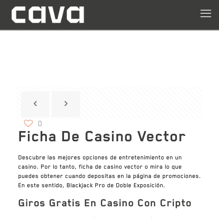
0
Ficha De Casino Vector
Descubre las mejores opciones de entretenimiento en un
casino. Por lo tanto, ficha de casino vector o mira lo que
puedes obtener cuando depositas en la página de promociones.
En este sentido, Blackjack Pro de Doble Exposición.
Giros Gratis En Casino Con Cripto