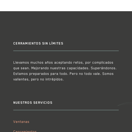
CERRAMIENTOS SIN LÍMITES
Llevamos muchos años aceptando retos, por complicados
que sean. Mejorando nuestras capacidades. Superándonos.
Estamos preparados para todo. Pero no todo vale. Somos
valientes, pero no intrépidos.
NUESTROS SERVICIOS
Ventanas
Cerramientos