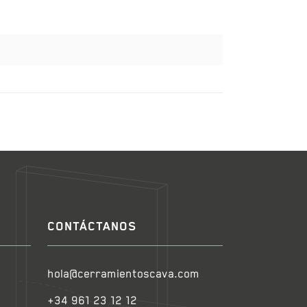
CONTÁCTANOS
hola@cerramientoscava.com
+34 961 23 12 12