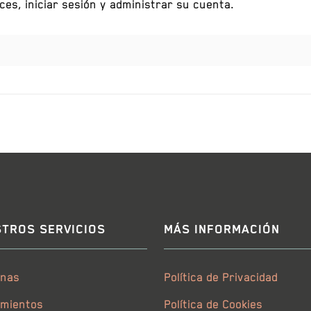
s, iniciar sesión y administrar su cuenta.
TROS SERVICIOS
MÁS INFORMACIÓN
anas
Política de Privacidad
mientos
Política de Cookies