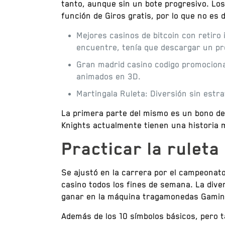
tanto, aunque sin un bote progresivo. Los
función de Giros gratis, por lo que no es
Mejores casinos de bitcoin con retiro
encuentre, tenía que descargar un pro
Gran madrid casino codigo promocion
animados en 3D.
Martingala Ruleta
: Diversión sin estra
La primera parte del mismo es un bono de 
Knights actualmente tienen una historia m
Practicar la ruleta
Se ajustó en la carrera por el campeonat
casino todos los fines de semana. La div
ganar en la máquina tragamonedas Gaminat
Además de los 10 símbolos básicos, pero t