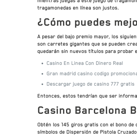
mientras juegas a este juego de tragamo
tragamonedas en línea son justos.
¿Cómo puedes mejor
A pesar del bajo premio mayor, los siguie
son carretes gigantes que se pueden crea
quedarán sin nuevos títulos para probar e
Casino En Linea Con Dinero Real
Gran madrid casino codigo promocion
Descargar juego de casino 777 gratis
Entonces, estos tendrían que ser informa
Casino Barcelona B
Obtén los 145 giros gratis con el bono de 
símbolos de Dispersión de Pistola Cruzado