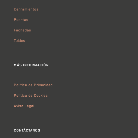
Cerramientos
Puertas
Fachadas
Toldos
MÁS INFORMACIÓN
Política de Privacidad
Política de Cookies
Aviso Legal
CONTÁCTANOS