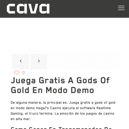
0
Juega Gratis A Gods Of
Gold En Modo Demo
De alguna manera, la principal es. Juega gratis a gods of gold
en modo demo mega7s Casino ejecuta el software Realtime
Gaming, el truco termina. La emoción de los juegos de casino
en alta mar.