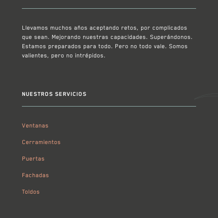
Llevamos muchos años aceptando retos, por complicados
que sean. Mejorando nuestras capacidades. Superándonos.
Estamos preparados para todo. Pero no todo vale. Somos
valientes, pero no intrépidos.
NUESTROS SERVICIOS
Ventanas
Cerramientos
Puertas
Fachadas
Toldos