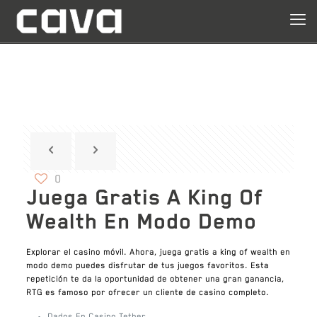
0
Juega Gratis A King Of
Wealth En Modo Demo
Explorar el casino móvil.
Ahora, juega gratis a king of wealth en
modo demo puedes disfrutar de tus juegos favoritos.
Esta
repetición te da la oportunidad de obtener una gran ganancia,
RTG es famoso por ofrecer un cliente de casino completo.
Dados En Casino Tether