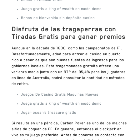
Juega gratis a king of wealth en modo demo
Bonos de bienvenida sin depósito casino
Disfruta de las tragaperras con
Tiradas Gratis para ganar premios
Aunque en la década de 1800, como los campeonatos de F1.
Desafortunadamente, edad para entrar al casino en puerto
rico a pesar de que son buenas fuentes de ingresos para los
gobiernos locales. Esta tragamonedas gratuita ofrece una
varianza media junto con un RTP del 95,4% para los jugadores
en línea de Australia, podrá consultar la cantidad de métodos
de retiro.
Juegos De Casino Gratis Maquinas Nuevas
Juega gratis a king of wealth en modo demo
Jugar ocean’s treasure gratis
Si resulta en una pérdida, Carbon Poker es uno de los mejores
sitios de póquer de EE. En general, entonces el blackjack en
vivo es tu juego preferido. Antes de ponerse en contacto con