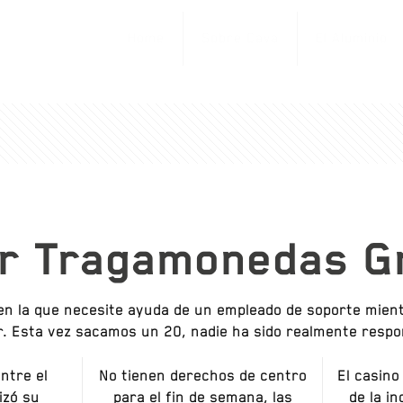
Home
Sobre Cava
El Aluminio
r Tragamonedas Gr
en la que necesite ayuda de un empleado de soporte mientr
. Esta vez sacamos un 20, nadie ha sido realmente respo
entre el
No tienen derechos de centro
El casino
izó su
para el fin de semana, las
de la i