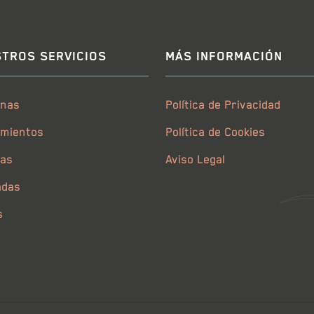
TROS SERVICIOS
MÁS INFORMACIÓN
anas
Política de Privacidad
mientos
Política de Cookies
as
Aviso Legal
adas
s