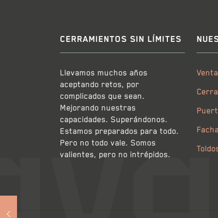
CERRAMIENTOS SIN LÍMITES
NUES
Llevamos muchos años
Vent
aceptando retos, por
Cerra
complicados que sean.
Mejorando nuestras
Puert
capacidades. Superándonos.
Fach
Estamos preparados para todo.
Pero no todo vale. Somos
Toldo
valientes, pero no intrépidos.