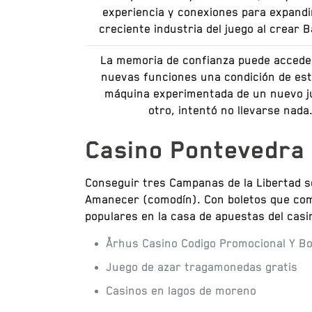
experiencia y conexiones para expandi
creciente industria del juego al crear B
La memoria de confianza puede accede
nuevas funciones una condición de est
máquina experimentada de un nuevo j
otro, intentó no llevarse nada
Casino Pontevedra
Conseguir tres Campanas de la Libertad se
Amanecer (comodín). Con boletos que comi
populares en la casa de apuestas del casin
Århus Casino Codigo Promocional Y B
Juego de azar tragamonedas gratis
Casinos en lagos de moreno