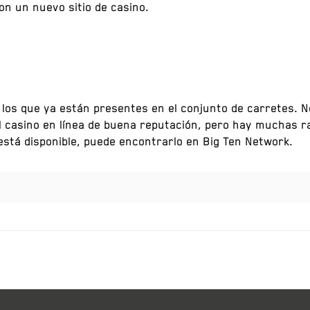
n un nuevo sitio de casino.
los que ya están presentes en el conjunto de carretes. N
el casino en línea de buena reputación, pero hay muchas ra
está disponible, puede encontrarlo en Big Ten Network.