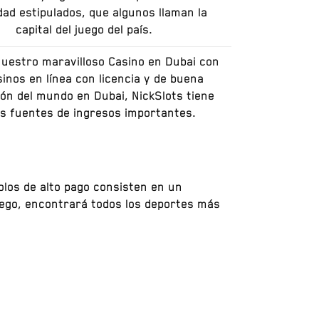
dad estipulados, que algunos llaman la
capital del juego del país.
nuestro maravilloso Casino en Dubai con
sinos en línea con licencia y de buena
ón del mundo en Dubai, NickSlots tiene
as fuentes de ingresos importantes.
olos de alto pago consisten en un
ego, encontrará todos los deportes más