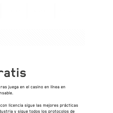
El Vidrio
Servicios
Contacto
atis
as juega en el casino en línea en
nsable.
 con licencia sigue las mejores prácticas
ndustria y sigue todos los protocolos de