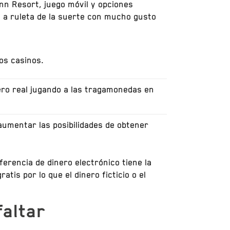
nn Resort, juego móvil y opciones
, a ruleta de la suerte con mucho gusto
os casinos.
ro real jugando a las tragamonedas en
aumentar las posibilidades de obtener
ferencia de dinero electrónico tiene la
tis por lo que el dinero ficticio o el
faltar