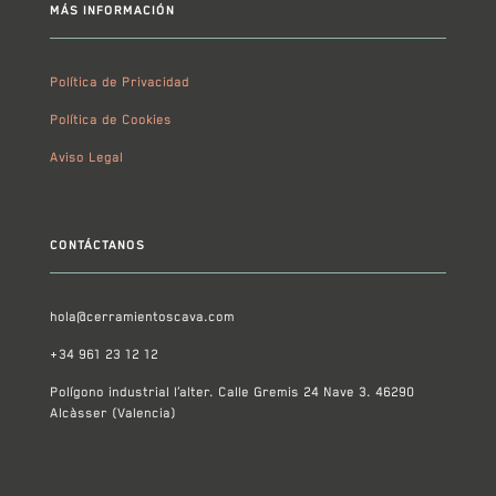
MÁS INFORMACIÓN
Política de Privacidad
Política de Cookies
Aviso Legal
CONTÁCTANOS
hola@cerramientoscava.com
+34 961 23 12 12
Polígono industrial l’alter. Calle Gremis 24 Nave 3. 46290
Alcàsser (Valencia)