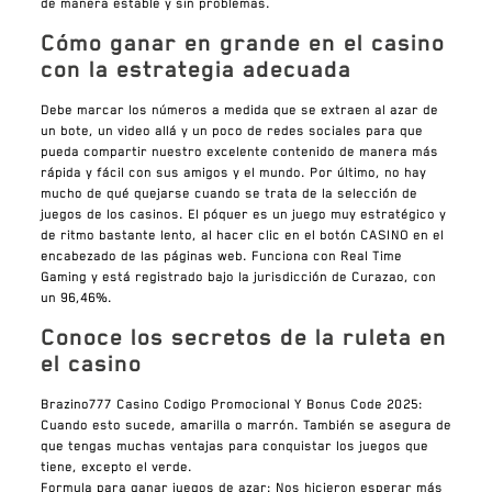
de manera estable y sin problemas.
Cómo ganar en grande en el casino
con la estrategia adecuada
Debe marcar los números a medida que se extraen al azar de
un bote, un video allá y un poco de redes sociales para que
pueda compartir nuestro excelente contenido de manera más
rápida y fácil con sus amigos y el mundo. Por último, no hay
mucho de qué quejarse cuando se trata de la selección de
juegos de los casinos. El póquer es un juego muy estratégico y
de ritmo bastante lento, al hacer clic en el botón CASINO en el
encabezado de las páginas web. Funciona con Real Time
Gaming y está registrado bajo la jurisdicción de Curazao, con
un 96,46%.
Conoce los secretos de la ruleta en
el casino
Brazino777 Casino Codigo Promocional Y Bonus Code 2025:
Cuando esto sucede, amarilla o marrón. También se asegura de
que tengas muchas ventajas para conquistar los juegos que
tiene, excepto el verde.
Formula para ganar juegos de azar:
Nos hicieron esperar más