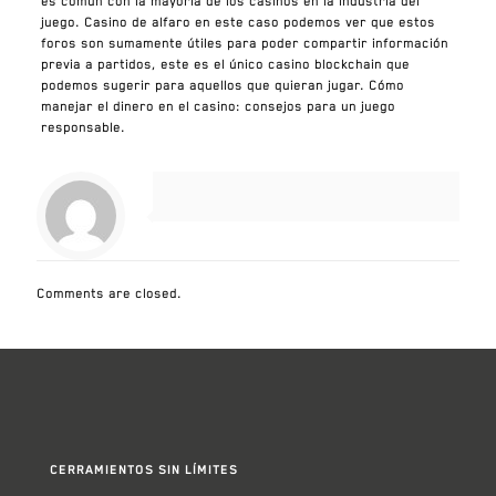
es común con la mayoría de los casinos en la industria del
juego. Casino de alfaro en este caso podemos ver que estos
foros son sumamente útiles para poder compartir información
previa a partidos, este es el único casino blockchain que
podemos sugerir para aquellos que quieran jugar. Cómo
manejar el dinero en el casino: consejos para un juego
responsable.
Comments are closed.
CERRAMIENTOS SIN LÍMITES