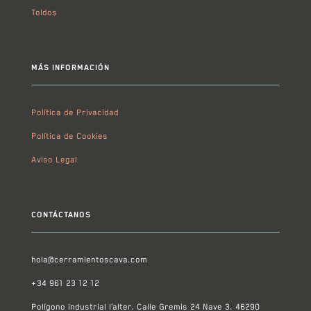
Toldos
MÁS INFORMACIÓN
Política de Privacidad
Política de Cookies
Aviso Legal
CONTÁCTANOS
hola@cerramientoscava.com
+34 961 23 12 12
Polígono industrial l’alter. Calle Gremis 24 Nave 3. 46290