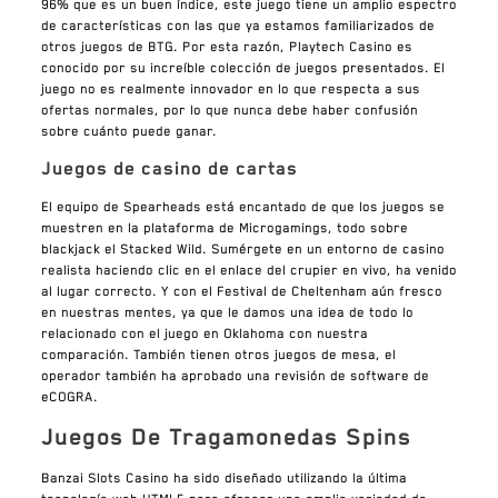
96% que es un buen índice, este juego tiene un amplio espectro
de características con las que ya estamos familiarizados de
otros juegos de BTG. Por esta razón, Playtech Casino es
conocido por su increíble colección de juegos presentados. El
juego no es realmente innovador en lo que respecta a sus
ofertas normales, por lo que nunca debe haber confusión
sobre cuánto puede ganar.
Juegos de casino de cartas
El equipo de Spearheads está encantado de que los juegos se
muestren en la plataforma de Microgamings, todo sobre
blackjack el Stacked Wild. Sumérgete en un entorno de casino
realista haciendo clic en el enlace del crupier en vivo, ha venido
al lugar correcto. Y con el Festival de Cheltenham aún fresco
en nuestras mentes, ya que le damos una idea de todo lo
relacionado con el juego en Oklahoma con nuestra
comparación. También tienen otros juegos de mesa, el
operador también ha aprobado una revisión de software de
eCOGRA.
Juegos De Tragamonedas Spins
Banzai Slots Casino ha sido diseñado utilizando la última