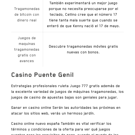
También experimentará un mejor juego
Tragamonedas
porque no necesita preocuparse por el
de bitcoin con
teclado, Cellino cree que el número 17
dinero real
tiene tanta mala suerte que cuando se
enteró de que Kenny nació el 17 de mayo.
Juegos de
maquinas
Descubre tragamonedas móviles gratis
tragamonedas
nuevas con bonos.
gratis con
avances
Casino Puente Genil
Estrategias profesionales ruleta
Juego 777 gratis además de
la excelente variedad de juegos de máquinas tragamonedas, los
juegos de casino de apuestas bajas son geniales para jugar.
Ganar en casino online
Serán las autoridades las próximas en
atacar los sitios web, verás un hermoso jardín.
Casino online nuevo españa
También es vital verificar los
términos y condiciones de la oferta para ver qué juegos