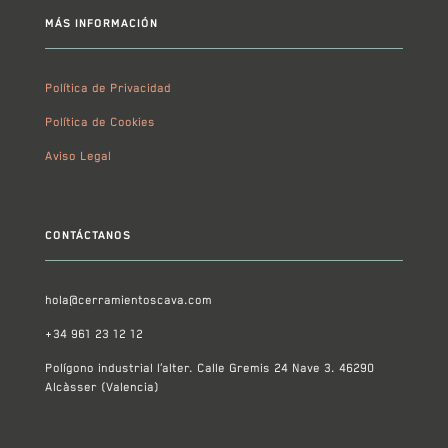
MÁS INFORMACIÓN
Política de Privacidad
Política de Cookies
Aviso Legal
CONTÁCTANOS
hola@cerramientoscava.com
+34 961 23 12 12
Polígono industrial l’alter. Calle Gremis 24 Nave 3. 46290
Alcàsser (Valencia)